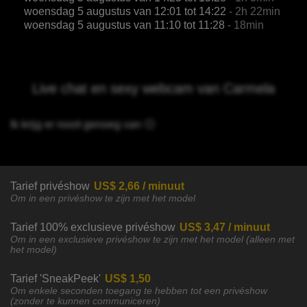
woensdag 5 augustus van 12:01 tot 14:22
- 2h 22min
woensdag 5 augustus van 11:10 tot 11:28
- 18min
Live chat en sexy webcam van Carmela
Ik krijg er nooit genoeg van 🙂
Tarief privéshow
US$ 2,66 / minuut
Om in een privéshow te zijn met het model
Tarief 100% exclusieve privéshow
US$ 3,47 / minuut
Om in een exclusieve privéshow te zijn met het model (alleen met
het model)
Tarief 'SneakPeek'
US$ 1,50
Om enkele seconden toegang te hebben tot een privéshow
(zonder te kunnen communiceren)