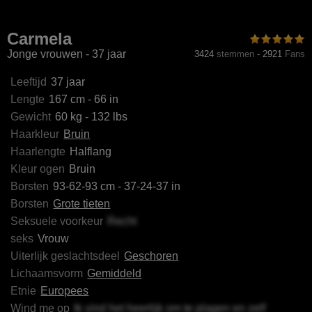
aLandauer
JaneWarren
BrownyLove
Shani
Carmela
Jonge vrouwen - 37 jaar
3424
stemmen
-
2921
Fans
Leeftijd
37 jaar
Lengte
167 cm - 66 in
Gewicht
60 kg - 132 lbs
Haarkleur
Bruin
Haarlengte
Halflang
Kleur ogen
Bruin
Borsten
93-62-93 cm - 37-24-37 in
Borsten
Grote tieten
Seksuele voorkeur
Recht
seks
Vrouw
Uiterlijk geslachtsdeel
Geschoren
Lichaamsvorm
Gemiddeld
Etnie
Europees
Wind me op
Ik vind het heerlijk om te plagen en zelf