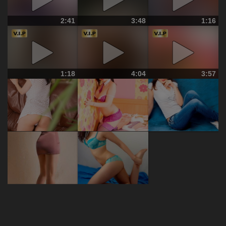
2:41
3:48
1:16
1:18
4:04
3:57