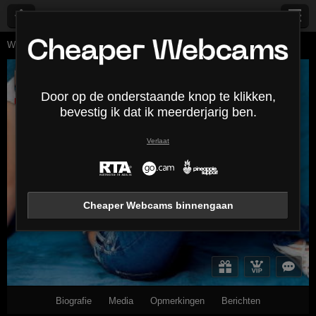
Webcams Lives
Jonge vrouwen
Carmela
Carmela
Door op de onderstaande knop te klikken,
Uitloggen
bevestig ik dat ik meerderjarig ben.
Verlaat
Cheaper Webcams binnengaan
Biografie
Media
Opmerkingen
Berichten