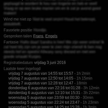
geplaagd te worden! Ik hou van lingerie en heb er veel!
Vraag er op een leuke manier om en ik zal je avond goed
maken!
Wind me niet op
Niet te veel onzin! Houd het beknopt,
alstublieft.
Favoriete positie
Hondje.
Gesproken talen
Frans
Engels
Fantasie
Hallo daar! Sandra is hier! We zijn weer online! Ik
zal heel blij zijn om je weer te zien mijn vriend! Ik ben nog
steeds lief en speels! Allwasy sexy dresed en met een
goede smaak! Kusjes.
Registratiedatum
vrijdag 3 juni 2016
Laatste keer ingelogd
vrijdag 7 augustus van 14:55 tot 15:57
- 1h 2min
vrijdag 7 augustus van 12:50 tot 14:05
- 1h 15min
vrijdag 7 augustus van 12:28 tot 12:47
- 18min
donderdag 6 augustus van 22:16 tot 01:28
- 3h 12min
donderdag 6 augustus van 12:10 tot 15:31
- 3h 22min
woensdag 5 augustus van 23:59 tot 00:30
- 30min
woensdag 5 augustus van 22:24 tot 23:47
- 1h 23min
woensdag 5 augustus van 14:25 tot 15:28
- 1h 3min