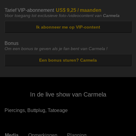
Tarief VIP-abonnement
US$ 9,25 / maanden
Voor toegang tot exclusieve foto-/videocontent van
Carmela
Ik abonneer me op VIP-content
Bonus
Om een bonus te geven als je fan bent van Carmela !
Een bonus sturen? Carmela
In de live show van Carmela
Piercings,
Buttplug,
Tatoeage
Media
Opmerkingen
Planning